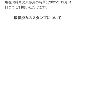
現在お持ちの未使用の特典は2025年12月31
日までご利用いただけます。
取得済みのスタンプについて
旧カードで取得済みのスタンプは、1スタン
プ＝10ポイントとして新ポイントカードに
付与させていただきます。会員登録後、店頭
にてお申し付けください。
（2025年12月31
日を過ぎると失効いたしますので、ご注意く
ださい。）
旧スタンプカードをご利用の皆様、誠にあり
がとうございました。
今後は新たな
ハピマルフルーツ神楽坂新ポイ
ントカード制度
を通じて、お楽しみいただけ
る企画や特典をお届けしてまいります。
これからも変わらぬご愛顧のほど、よろしく
お願い申し上げます。