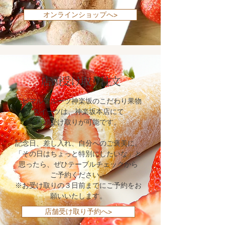
オンラインショップへ>
店頭受け取り注文
ハピマルフルーツ神楽坂のこだわり果物
スイーツは、神楽坂本店にて
店頭受け取りが可能です。
記念日、差し入れ、自分へのご褒美に。
「その日はちょっと特別にしたいな」と
思ったら、ぜひテーブルチェックから
ご予約ください。
※お受け取りの３日前までにご予約をお
願いいたします。
店舗受け取り予約へ>