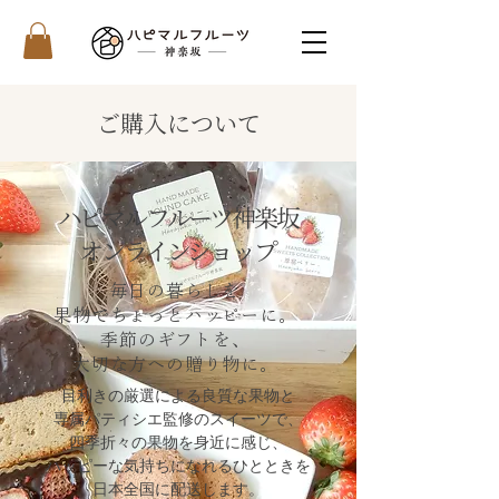
ご購入について
ハピマルフルーツ神楽坂
オンラインショップ
毎日の暮らしを
果物でちょっとハッピーに。
季節のギフトを、
大切な方への贈り物に。
目利きの厳選による良質な果物と
専属パティシエ監修のスイーツで、
四季折々の果物を身近に感じ、
ハッピーな気持ちになれるひとときを
日本全国に配送します。