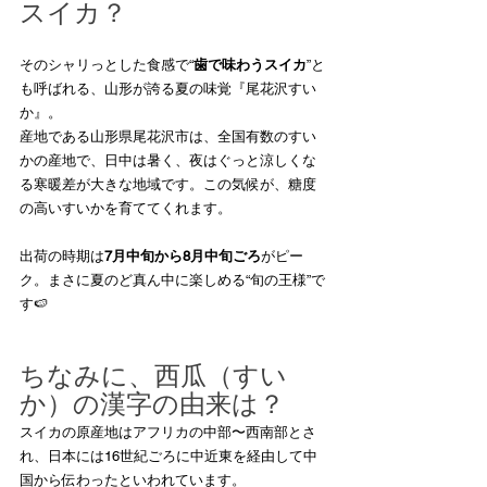
スイカ？
そのシャリっとした食感で“
歯で味わうスイカ
”と
も呼ばれる、山形が誇る夏の味覚『尾花沢すい
か』。
産地である山形県尾花沢市は、全国有数のすい
かの産地で、日中は暑く、夜はぐっと涼しくな
る寒暖差が大きな地域です。この気候が、糖度
の高いすいかを育ててくれます。
出荷の時期は
7月中旬から8月中旬ごろ
がピー
ク。まさに夏のど真ん中に楽しめる“旬の王様”で
す🍉
ちなみに、西瓜（すい
か）の漢字の由来は？
スイカの原産地はアフリカの中部〜西南部とさ
れ、日本には16世紀ごろに中近東を経由して中
国から伝わったといわれています。