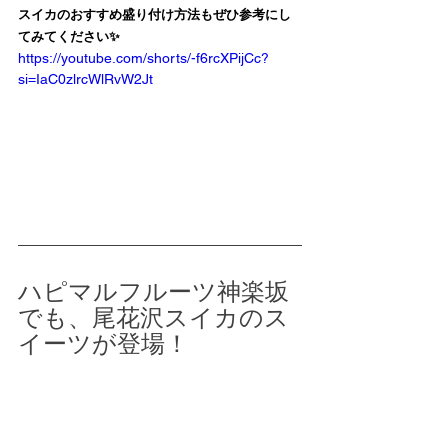
スイカのおすすめ盛り付け方法もぜひ参考にし
てみてください✨
https://youtube.com/shorts/-f6rcXPijCc?
si=IaC0zlrcWlRvW2Jt
ハピマルフルーツ神楽坂
でも、尾花沢スイカのス
イーツが登場！