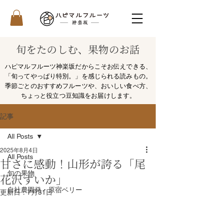
旬をたのしむ、果物のお話
ハピマルフルーツ神楽坂だからこそお伝えできる、
「旬ってやっぱり特別。」を感じられる読みもの。
季節ごとのおすすめフルーツや、おいしい食べ方、
ちょっと役立つ豆知識をお届けします。
記事
All Posts
2025年8月4日
All Posts
甘さに感動！山形が誇る「尾
旬の果物
花沢すいか」
自社農園発・原宿ベリー
更新日：
7月31日